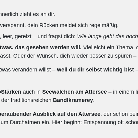
nnerlich zieht es an dir.
 verspannt, dein Rücken meldet sich regelmäßig.
, leer, gereizt – und fragst dich:
Wie lange geht das noch
etwas, das gesehen werden will.
Vielleicht ein Thema, d
slässt. Oder der Wunsch, dich wieder besser zu spüren – 
was verändern willst –
weil du dir selbst wichtig bist
–
bStärken
auch in
Seewalchen am Attersee
– in einem l
 der traditionsreichen
Bandlkramerey
.
eraubender Ausblick auf den Attersee
, der schon bei
t zum Durchatmen ein. Hier beginnt Entspannung oft sc