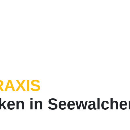
RAXIS
rken in Seewalch