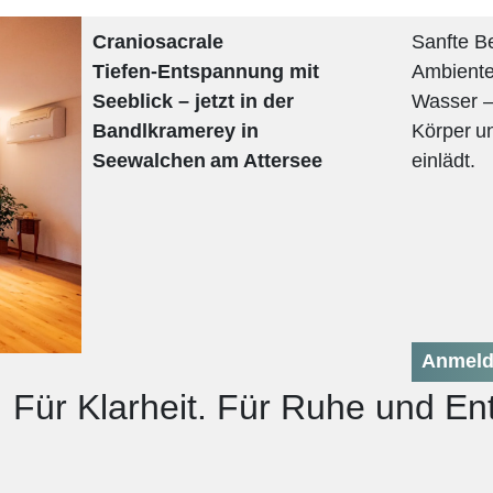
Craniosacrale
Sanfte B
Tiefen‑Entspannung mit
Ambiente,
Seeblick – jetzt in der
Wasser – 
Bandlkramerey in
Körper un
Seewalchen am Attersee
einlädt.
Anmeld
h. Für Klarheit. Für Ruhe und E