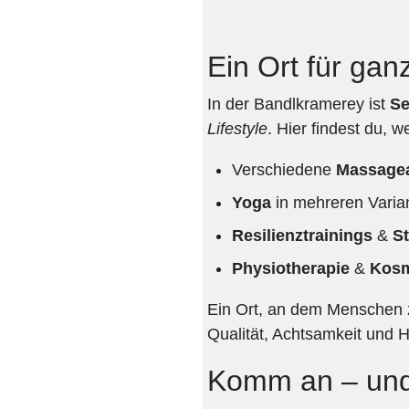
Ein Ort für gan
In der Bandlkramerey ist
Se
Lifestyle
. Hier findest du,
Verschiedene
Massagea
Yoga
in mehreren Varia
Resilienztrainings
&
St
Physiotherapie
&
Kosm
Ein Ort, an dem Menschen 
Qualität, Achtsamkeit und H
Komm an – und