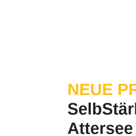
NEUE P
SelbStä
Attersee