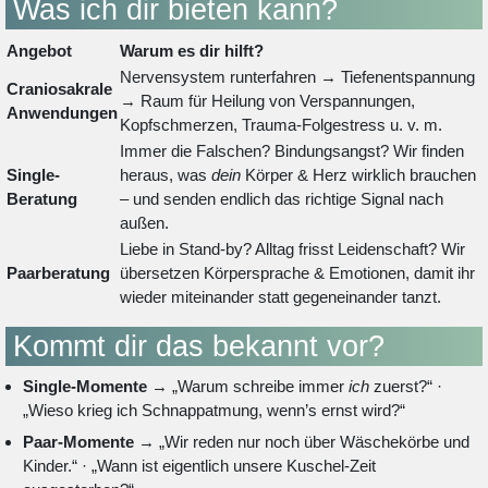
Was ich dir bieten kann?
Angebot
Warum es dir hilft?
Nervensystem runterfahren → Tiefenentspannung
Craniosakrale
→ Raum für Heilung von Verspannungen,
Anwendungen
Kopfschmerzen, Trauma-Folgestress u. v. m.
Immer die Falschen? Bindungsangst? Wir finden
Single-
heraus, was
dein
Körper & Herz wirklich brauchen
Beratung
– und senden endlich das richtige Signal nach
außen.
Liebe in Stand-by? Alltag frisst Leidenschaft? Wir
Paarberatung
übersetzen Körpersprache & Emotionen, damit ihr
wieder miteinander statt gegeneinander tanzt.
Kommt dir das bekannt vor?
Single-Momente
→ „Warum schreibe immer
ich
zuerst?“ ·
„Wieso krieg ich Schnappatmung, wenn’s ernst wird?“
Paar-Momente
→ „Wir reden nur noch über Wäschekörbe und
Kinder.“ · „Wann ist eigentlich unsere Kuschel-Zeit